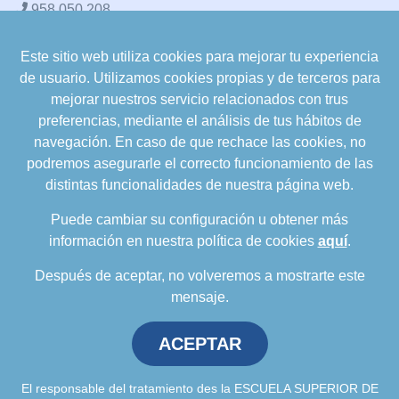
958 050 208
Este sitio web utiliza cookies para mejorar tu experiencia
formacion@cualifica2.es
de usuario. Utilizamos cookies propias y de terceros para
SEDE POZO ALCÓN
mejorar nuestros servicio relacionados con trus
Pol. Ind. "La Asomadilla",
preferencias, mediante el análisis de tus hábitos de
Nave 5-6 y anexos
navegación. En caso de que rechace las cookies, no
23485 Pozo Alcón (Jaén)
podremos asegurarle el correcto funcionamiento de las
958 050 208
distintas funcionalidades de nuestra página web.
958 991 970
Puede cambiar su configuración u obtener más
información en nuestra política de cookies
aquí
.
Después de aceptar, no volveremos a mostrarte este
mensaje.
ACEPTAR
Política de privacidad
.
Política de cookies
.
Aviso
Legal
.
Política de Calidad
.
Comunicación a
proveedores
El responsable del tratamiento des la ESCUELA SUPERIOR DE