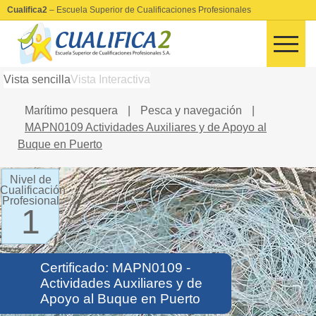
Cualifica2
– Escuela Superior de Cualificaciones Profesionales
Vista sencilla
Vista Interactiva
Marítimo pesquera
|
Pesca y navegación
|
MAPN0109 Actividades Auxiliares y de Apoyo al
Buque en Puerto
Nivel de
Cualificación
Profesional
1
Certificado: MAPN0109 -
Actividades Auxiliares y de
Apoyo al Buque en Puerto