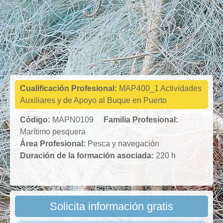
Marítimo
pesquera
Cualificación Profesional:
MAP400_1 Actividades
Auxiliares y de Apoyo al Buque en Puerto
Código:
MAPN0109
Familia Profesional:
Marítimo pesquera
Área Profesional:
Pesca y navegación
Duración de la formación asociada:
220 h
Solicita información gratis