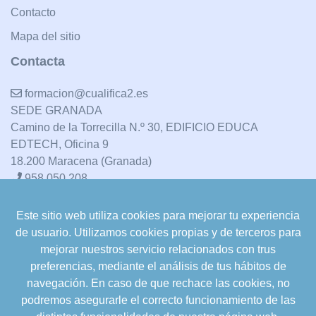
Contacto
Mapa del sitio
Contacta
formacion@cualifica2.es
SEDE GRANADA
Camino de la Torrecilla N.º 30, EDIFICIO EDUCA
EDTECH, Oficina 9
18.200 Maracena (Granada)
958 050 208
Este sitio web utiliza cookies para mejorar tu experiencia
formacion@cualifica2.es
de usuario. Utilizamos cookies propias y de terceros para
SEDE POZO ALCÓN
mejorar nuestros servicio relacionados con trus
Pol. Ind. "La Asomadilla",
preferencias, mediante el análisis de tus hábitos de
Nave 5-6 y anexos
navegación. En caso de que rechace las cookies, no
23485 Pozo Alcón (Jaén)
podremos asegurarle el correcto funcionamiento de las
958 050 208