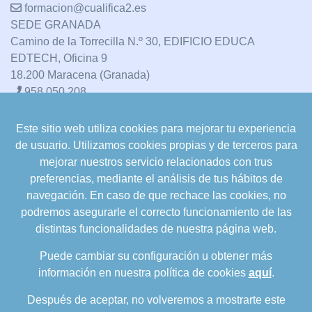
formacion@cualifica2.es
SEDE GRANADA
Camino de la Torrecilla N.º 30, EDIFICIO EDUCA
EDTECH, Oficina 9
18.200 Maracena (Granada)
958 050 208
Este sitio web utiliza cookies para mejorar tu experiencia
formacion@cualifica2.es
de usuario. Utilizamos cookies propias y de terceros para
SEDE POZO ALCÓN
mejorar nuestros servicio relacionados con trus
Pol. Ind. "La Asomadilla",
preferencias, mediante el análisis de tus hábitos de
Nave 5-6 y anexos
navegación. En caso de que rechace las cookies, no
23485 Pozo Alcón (Jaén)
podremos asegurarle el correcto funcionamiento de las
958 050 208
distintas funcionalidades de nuestra página web.
958 991 970
Puede cambiar su configuración u obtener más
información en nuestra política de cookies
aquí
.
Después de aceptar, no volveremos a mostrarte este