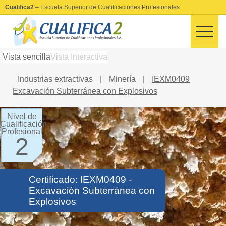
Cualifica2
– Escuela Superior de Cualificaciones Profesionales
Vista sencilla
Vista Interactiva
Industrias extractivas
|
Minería
|
IEXM0409
Excavación Subterránea con Explosivos
Nivel de
Cualificación
Profesional
2
Certificado: IEXM0409 -
Excavación Subterránea con
Explosivos