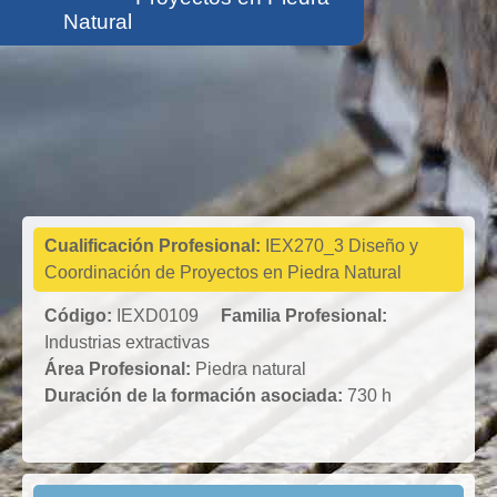
Natural
Industrias
extractivas
Cualificación Profesional:
IEX270_3 Diseño y
Coordinación de Proyectos en Piedra Natural
Código:
IEXD0109
Familia Profesional:
Industrias extractivas
Área Profesional:
Piedra natural
Duración de la formación asociada:
730 h