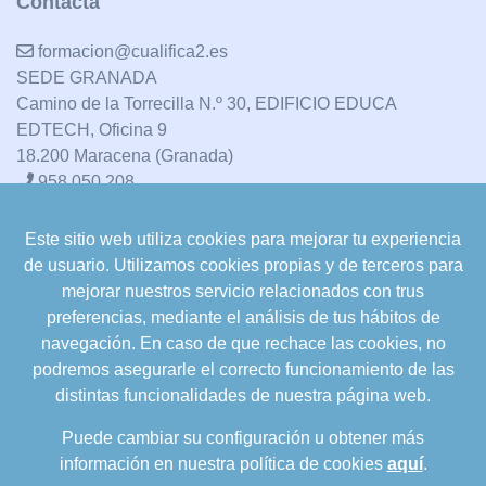
Contacta
formacion@cualifica2.es
SEDE GRANADA
Camino de la Torrecilla N.º 30, EDIFICIO EDUCA
EDTECH, Oficina 9
18.200 Maracena (Granada)
958 050 208
Este sitio web utiliza cookies para mejorar tu experiencia
formacion@cualifica2.es
de usuario. Utilizamos cookies propias y de terceros para
SEDE POZO ALCÓN
mejorar nuestros servicio relacionados con trus
Pol. Ind. "La Asomadilla",
preferencias, mediante el análisis de tus hábitos de
Nave 5-6 y anexos
navegación. En caso de que rechace las cookies, no
23485 Pozo Alcón (Jaén)
podremos asegurarle el correcto funcionamiento de las
958 050 208
distintas funcionalidades de nuestra página web.
958 991 970
Puede cambiar su configuración u obtener más
información en nuestra política de cookies
aquí
.