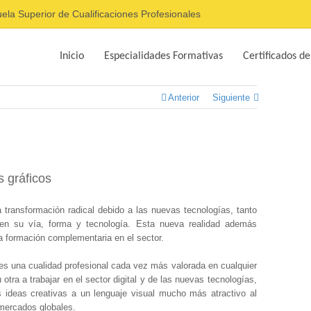
ela Superior de Cualificaciones Profesionales
Inicio
Especialidades Formativas
Certificados de
Anterior
Siguiente
 gráficos
a transformación radical debido a las nuevas tecnologías, tanto
n su vía, forma y tecnología. Esta nueva realidad además
a formación complementaria en el sector.
 es una cualidad profesional cada vez más valorada en cualquier
tra a trabajar en el sector digital y de las nuevas tecnologías,
 ideas creativas a un lenguaje visual mucho más atractivo al
mercados globales.