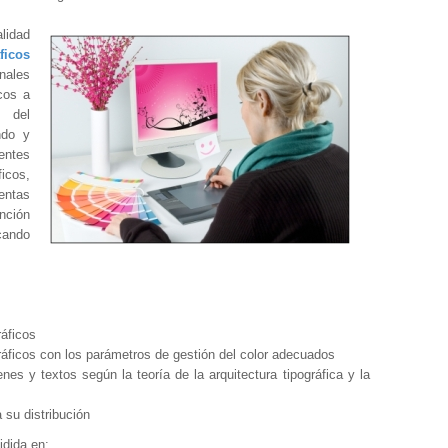
lidad
icos
nales
cos a
s del
ndo y
ntes
icos,
ientas
nción
icando
ráficos
áficos con los parámetros de gestión del color adecuados
s y textos según la teoría de la arquitectura tipográfica y la
a su distribución
idida en: