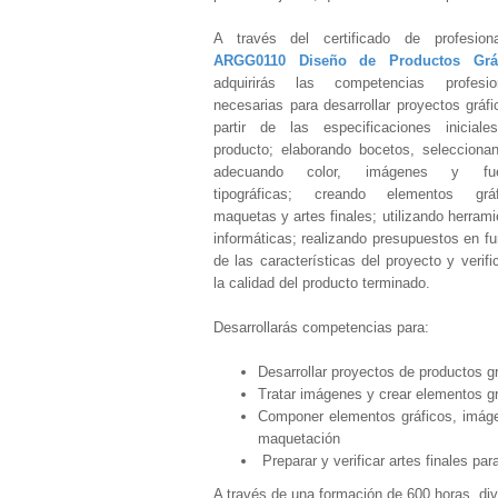
A través del certificado de profesiona
ARGG0110 Diseño de Productos Gráf
adquirirás las competencias profesio
necesarias para desarrollar proyectos gráfi
partir de las especificaciones iniciale
producto; elaborando bocetos, selecciona
adecuando color, imágenes y fue
tipográficas; creando elementos gráf
maquetas y artes finales; utilizando herram
informáticas; realizando presupuestos en fu
de las características del proyecto y verif
la calidad del producto terminado.
Desarrollarás competencias para:
Desarrollar proyectos de productos g
Tratar imágenes y crear elementos gr
Componer elementos gráficos, imágene
maquetación
Preparar y verificar artes finales par
A través de una formación de 600 horas, div